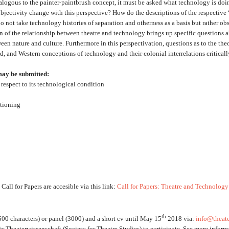
alogous to the painter-paintbrush concept, it must be asked what technology is doi
jectivity change with this perspective? How do the descriptions of the respective “
 not take technology histories of separation and otherness as a basis but rather o
n of the relationship between theatre and technology brings up specific questions abo
een nature and culture. Furthermore in this perspectivation, questions as to the the
, and Western conceptions of technology and their colonial interrelations criticall
 may be submitted:
respect to its technological condition
itioning
Call for Papers are accesible via this link:
Call for Papers: Theatre and Technology
th
500 characters) or panel (3000) and a short cv until May 15
2018 via:
info@theat
r Theaterwissenschaft (Society for Theatre Studies) to participate. See more infor