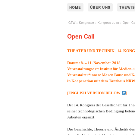
HOME
ÜBER UNS
THEWIS
GTW
»
Kongresse
»
Kongress 2018
» Open Cal
Open Call
THEATER UND TECHNIK | 14. KO
Datum: 8. – 11. November 2018
Veranstaltungsort: Institut für Medien-
Veranstalter*innen: Maren Butte und 
in Kooperation mit dem Tanzhaus NRW
[ENGLISH VERSION BELOW
]
Der 14. Kongress der Gesellschaft für Th
seiner technologischen Bedingung beleu
Arbeiten ergänzt.
Die Geschichte, Theorie und Ästhetik des