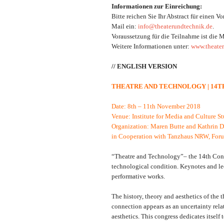
Informationen zur Einreichung:
Bitte reichen Sie Ihr Abstract für einen 
Mail ein:
info@theaterundtechnik.de
.
Voraussetzung für die Teilnahme ist die M
Weitere Informationen unter:
www.theater
// ENGLISH VERSION
THEATRE AND TECHNOLOGY | 14T
Date: 8th – 11th November 2018
Venue: Institute for Media and Culture St
Organization: Maren Butte and Kathrin 
in Cooperation with Tanzhaus NRW, Foru
“Theatre and Technology”– the 14th Congres
technological condition. Keynotes and le
performative works.
The history, theory and aesthetics of the
connection appears as an uncertainty relat
aesthetics. This congress dedicates itself