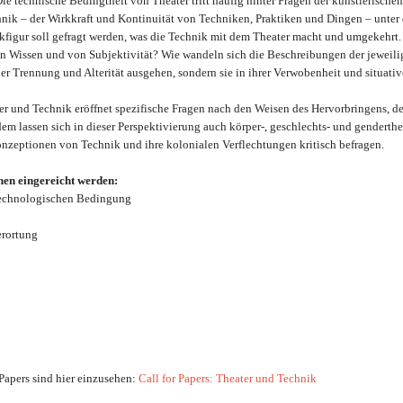
ie technische Bedingtheit von Theater tritt häufig hinter Fragen der künstlerisch
hnik – der Wirkkraft und Kontinuität von Techniken, Praktiken und Dingen – unte
figur soll gefragt werden, was die Technik mit dem Theater macht und umgekehrt. 
n Wissen und von Subjektivität? Wie wandeln sich die Beschreibungen der jeweilig
r Trennung und Alterität ausgehen, sondern sie in ihrer Verwobenheit und situat
er und Technik eröffnet spezifische Fragen nach den Weisen des Hervorbringens, de
em lassen sich in dieser Perspektivierung auch körper-, geschlechts- und genderth
nzeptionen von Technik und ihre kolonialen Verflechtungen kritisch befragen.
nen eingereicht werden:
 technologischen Bedingung
erortung
Papers sind hier einzusehen:
Call for Papers: Theater und Technik