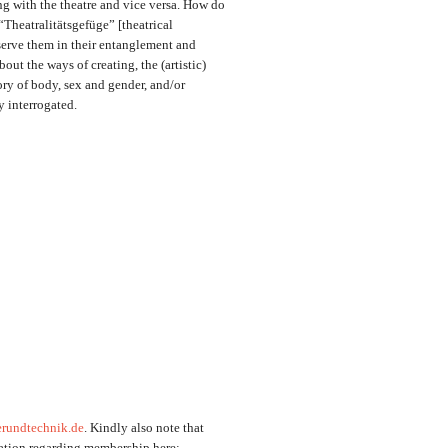
ng with the theatre and vice versa. How do
Theatralitätsgefüge” [theatrical
bserve them in their entanglement and
ut the ways of creating, the (artistic)
ory of body, sex and gender, and/or
y interrogated.
erundtechnik.de
. Kindly also note that
mation regarding membership here: