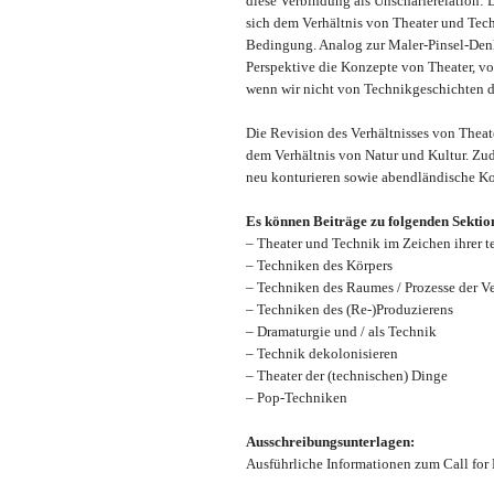
diese Verbindung als Unschärferelation: D
sich dem Verhältnis von Theater und Tec
Bedingung. Analog zur Maler-Pinsel-Denk
Perspektive die Konzepte von Theater, vo
wenn wir nicht von Technikgeschichten de
Die Revision des Verhältnisses von Theat
dem Verhältnis von Natur und Kultur. Zud
neu konturieren sowie abendländische Ko
Es können Beiträge zu folgenden Sektio
– Theater und Technik im Zeichen ihrer
– Techniken des Körpers
– Techniken des Raumes / Prozesse der V
– Techniken des (Re-)Produzierens
– Dramaturgie und / als Technik
– Technik dekolonisieren
– Theater der (technischen) Dinge
– Pop-Techniken
Ausschreibungsunterlagen:
Ausführliche Informationen zum Call for 