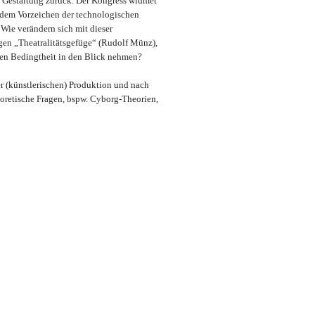
en Gestaltung zurück. Der Kongress widmet
r dem Vorzeichen der technologischen
Wie verändern sich mit dieser
en „Theatralitätsgefüge“ (Rudolf Münz),
iven Bedingtheit in den Blick nehmen?
r (künstlerischen) Produktion und nach
eoretische Fragen, bspw. Cyborg-Theorien,