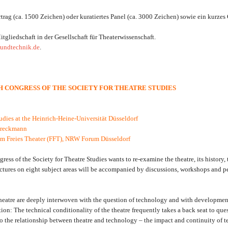
Vortrag (ca. 1500 Zeichen) oder kuratiertes Panel (ca. 3000 Zeichen) sowie ein kurze
itgliedschaft in der Gesellschaft für Theaterwissenschaft.
undtechnik.de
.
H CONGRESS OF THE SOCIETY FOR THEATRE STUDIES
udies at the Heinrich-Heine-Universität Düsseldorf
Dreckmann
m Freies Theater (FFT), NRW Forum Düsseldorf
s of the Society for Theatre Studies wants to re-examine the theatre, its history, t
ctures on eight subject areas will be accompanied by discussions, workshops and pe
 theatre are deeply interwoven with the question of technology and with development
ion: The technical conditionality of the theatre frequently takes a back seat to ques
 to the relationship between theatre and technology – the impact and continuity of t