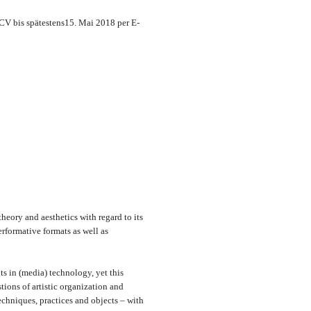
s CV bis spätestens15. Mai 2018 per E-
heory and aesthetics with regard to its
rformative formats as well as
s in (media) technology, yet this
tions of artistic organization and
echniques, practices and objects – with