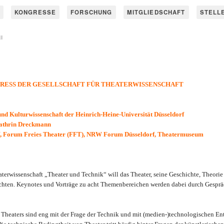
KONGRESSE
FORSCHUNG
MITGLIEDSCHAFT
STELL
l
NGRESS DER GESELLSCHAFT FÜR THEATERWISSENSCHAFT
 und Kulturwissenschaft der Heinrich-Heine-Universität Düsseldorf
Kathrin Dreckmann
, Forum Freies Theater (FFT), NRW Forum Düsseldorf, Theatermuseum
eaterwissenschaft „Theater und Technik“ will das Theater, seine Geschichte, Theori
chten. Keynotes und Vorträge zu acht Themenbereichen werden dabei durch Gespr
 Theaters sind eng mit der Frage der Technik und mit (medien-)technologischen E