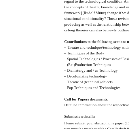
regard to the technological condition. An
the concepts of theatre, knowledge and sub
framework] (Rudolf Münz) change if we do
situational conditionality? Thus a revisio
producing as well as the relationship betw
cyborg theories can also be newly outlined
Contributions to the following sections
– Theatre and technique/technology with 
– Techniques of the Body
– Spatial Technologies / Processes of Pos
– (Re-)Production Techniques
– Dramaturgy and / as Technology
– Decolonizing technology
– Theatre of (technical) objects
– Pop Techniques and Technologies
Call for Papers documents:
Detailed information about the respective 
Submission details:
Please submit your abstract for a paper (1
you must be member of the Gesellschaft fü