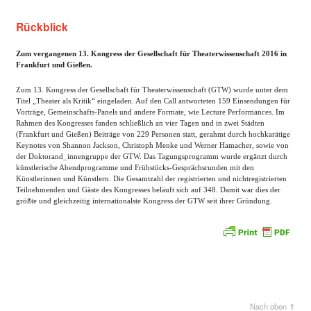
Rückblick
Zum vergangenen 13. Kongress der Gesellschaft für Theaterwissenschaft 2016 in
Frankfurt und Gießen.
Zum 13. Kongress der Gesellschaft für Theaterwissenschaft (GTW) wurde unter dem
Titel „Theater als Kritik“ eingeladen. Auf den Call antworteten 159 Einsendungen für
Vorträge, Gemeinschafts-Panels und andere Formate, wie Lecture Performances. Im
Rahmen des Kongresses fanden schließlich an vier Tagen und in zwei Städten
(Frankfurt und Gießen) Beiträge von 229 Personen statt, gerahmt durch hochkarätige
Keynotes von Shannon Jackson, Christoph Menke und Werner Hamacher, sowie von
der Doktorand_innengruppe der GTW. Das Tagungsprogramm wurde ergänzt durch
künstlerische Abendprogramme und Frühstücks-Gesprächsrunden mit den
Künstlerinnen und Künstlern. Die Gesamtzahl der registrierten und nichtregistrierten
Teilnehmenden und Gäste des Kongresses beläuft sich auf 348. Damit war dies der
größte und gleichzeitig internationalste Kongress der GTW seit ihrer Gründung.
Nach oben ⇑