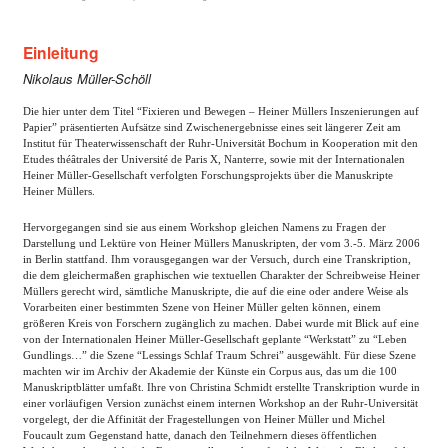
Einleitung
Nikolaus Müller-Schöll
Die hier unter dem Titel “Fixieren und Bewegen – Heiner Müllers Inszenierungen auf
Papier” präsentierten Aufsätze sind Zwischenergebnisse eines seit längerer Zeit am
Institut für Theaterwissenschaft der Ruhr-Universität Bochum in Kooperation mit den
Etudes théâtrales der Université de Paris X, Nanterre, sowie mit der Internationalen
Heiner Müller-Gesellschaft verfolgten Forschungsprojekts über die Manuskripte
Heiner Müllers.
Hervorgegangen sind sie aus einem Workshop gleichen Namens zu Fragen der
Darstellung und Lektüre von Heiner Müllers Manuskripten, der vom 3.-5. März 2006
in Berlin stattfand. Ihm vorausgegangen war der Versuch, durch eine Transkription,
die dem gleichermaßen graphischen wie textuellen Charakter der Schreibweise Heiner
Müllers gerecht wird, sämtliche Manuskripte, die auf die eine oder andere Weise als
Vorarbeiten einer bestimmten Szene von Heiner Müller gelten können, einem
größeren Kreis von Forschern zugänglich zu machen. Dabei wurde mit Blick auf eine
von der Internationalen Heiner Müller-Gesellschaft geplante “Werkstatt” zu “Leben
Gundlings…” die Szene “Lessings Schlaf Traum Schrei” ausgewählt. Für diese Szene
machten wir im Archiv der Akademie der Künste ein Corpus aus, das um die 100
Manuskriptblätter umfaßt. Ihre von Christina Schmidt erstellte Transkription wurde in
einer vorläufigen Version zunächst einem internen Workshop an der Ruhr-Universität
vorgelegt, der die Affinität der Fragestellungen von Heiner Müller und Michel
Foucault zum Gegenstand hatte, danach den Teilnehmern dieses öffentlichen