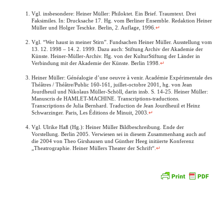
Vgl. insbesondere: Heiner Müller: Philoktet. Ein Brief. Traumtext. Drei
Faksimiles. In: Drucksache 17. Hg. vom Berliner Ensemble. Redaktion Heiner
Müller und Holger Teschke. Berlin, 2. Auflage, 1996.
↵
Vgl. “Wer haust in meiner Stirn”. Fundsachen Heiner Müller. Ausstellung vom
13. 12. 1998 – 14. 2. 1999. Dazu auch: Stiftung Archiv der Akademie der
Künste. Heiner-Müller-Archiv. Hg. von der KulturStiftung der Länder in
Verbindung mit der Akademie der Künste. Berlin 1998.
↵
Heiner Müller: Généalogie d’une oeuvre à venir. Académie Expérimentale des
Théâtres / Théâtre/Public 160-161, juillet-octobre 2001, hg. von Jean
Jourdheuil und Nikolaus Müller-Schöll, darin insb. S. 14-25. Heiner Müller:
Manuscris de HAMLET-MACHINE. Transcriptions-traductions.
Transcriptions de Julia Bernhard. Traduction de Jean Jourdheuil et Heinz
Schwarzinger. Paris, Les Éditions de Minuit, 2003.
↵
Vgl. Ulrike Haß (Hg.): Heiner Müller Bildbeschreibung. Ende der
Vorstellung. Berlin 2005. Verwiesen sei in diesem Zusammenhang auch auf
die 2004 von Theo Girshausen und Günther Heeg initiierte Konferenz
„Theatrographie. Heiner Müllers Theater der Schrift“.
↵