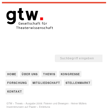
HOME
ÜBER UNS
THEWIS
KONGRESSE
FORSCHUNG
MITGLIEDSCHAFT
STELLENMARKT
KONTAKT
GTW
»
Thewis
»
Ausgabe 2008: Fixieren und Bewegen - Heiner Müllers
Inszenierungen auf Papier
» Einleitung