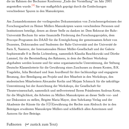
die im Rahmen der Bochumer Konferenz „Ende der Vorstellung“ im Jahr 2001
[4]
angestoßen wurde.
Sie war maßgeblich geprägt durch die Entdeckungen
verschiedener Spuren in den Manuskripten.
Am Zustandekommen der vorliegenden Dokumentation von Zwischenergebnissen der
Forschungsarbeit zu Heiner Müllers Manuskripten waren verschiedene Personen und
Institutionen beteiligt, denen an dieser Stelle zu danken ist: Dem Rektorat der Ruhr-
Universität Bochum für seine finanzielle Förderung des Forschungsprojekts, dem
Procope-Programm des DAAD für die Ermöglichung der gemeinsamen Arbeit von
Dozenten, Doktoranden und Studenten der Ruhr-Universität und der Université de
Paris X, Nanterre, der Internationalen Heiner Müller-Gesellschaft und der Galerie
Sophienstraße 8 in Berlin Lichtenberg, namentlich Klaudia Ruschkowski und Dörthe
Lammel, für die Bereitstellung des Rahmens, in dem der Berliner Workshop
abgehalten werden konnte und für seine organisatorische Unterstützung, der Stiftung
Deutsche Klassenlotterie für die Gewährung eines Zuschusses zu dessen Kosten, B.K.
Tragelehn, Julia Bernhard und Jean Jourdheuil für ihre fachkundige und engagierte
Beratung, ihre Beteiligung am Projekt und ihre Mitarbeit in den Workshops, den
studentischen Mitarbeitern Alexander Kerlin und Mirjam Schmuck für die tatkräftige
Unterstützung bei der Ausrichtung der Workshops, der Gesellschaft für
Theaterwissenschaft, namentlich und stellvertretend Ihrem Präsidenten Andreas Kotte,
für die Möglichkeit, die Arbeiten zu Müllers Manuskripten an dieser Stelle vor- und
zur Diskussion zu stellen, Brigitte Maria Mayer, dem Suhrkamp-Verlag und der
Akademie der Künste für die Gewährung der Rechte zum Abdruck der in den
Beiträgen erwähnten Manuskripte Müllers und schließlich allen Autorinnen und
Autoren für ihre Beiträge.
Fußnoten
(↵ zurück zum Text)