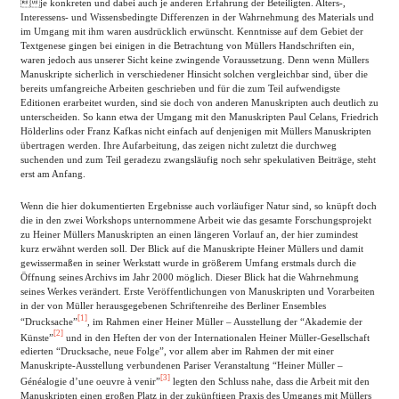
je konkreten und dabei auch je anderen Erfahrung der Beteiligten. Alters-,
Interessens- und Wissensbedingte Differenzen in der Wahrnehmung des Materials und
im Umgang mit ihm waren ausdrücklich erwünscht. Kenntnisse auf dem Gebiet der
Textgenese gingen bei einigen in die Betrachtung von Müllers Handschriften ein,
waren jedoch aus unserer Sicht keine zwingende Voraussetzung. Denn wenn Müllers
Manuskripte sicherlich in verschiedener Hinsicht solchen vergleichbar sind, über die
bereits umfangreiche Arbeiten geschrieben und für die zum Teil aufwendigste
Editionen erarbeitet wurden, sind sie doch von anderen Manuskripten auch deutlich zu
unterscheiden. So kann etwa der Umgang mit den Manuskripten Paul Celans, Friedrich
Hölderlins oder Franz Kafkas nicht einfach auf denjenigen mit Müllers Manuskripten
übertragen werden. Ihre Aufarbeitung, das zeigen nicht zuletzt die durchweg
suchenden und zum Teil geradezu zwangsläufig noch sehr spekulativen Beiträge, steht
erst am Anfang.
Wenn die hier dokumentierten Ergebnisse auch vorläufiger Natur sind, so knüpft doch
die in den zwei Workshops unternommene Arbeit wie das gesamte Forschungsprojekt
zu Heiner Müllers Manuskripten an einen längeren Vorlauf an, der hier zumindest
kurz erwähnt werden soll. Der Blick auf die Manuskripte Heiner Müllers und damit
gewissermaßen in seiner Werkstatt wurde in größerem Umfang erstmals durch die
Öffnung seines Archivs im Jahr 2000 möglich. Dieser Blick hat die Wahrnehmung
seines Werkes verändert. Erste Veröffentlichungen von Manuskripten und Vorarbeiten
in der von Müller herausgegebenen Schriftenreihe des Berliner Ensembles
[1]
“Drucksache”
, im Rahmen einer Heiner Müller – Ausstellung der “Akademie der
[2]
Künste”
und in den Heften der von der Internationalen Heiner Müller-Gesellschaft
edierten “Drucksache, neue Folge”, vor allem aber im Rahmen der mit einer
Manuskripte-Ausstellung verbundenen Pariser Veranstaltung “Heiner Müller –
[3]
Généalogie d’une oeuvre à venir”
legten den Schluss nahe, dass die Arbeit mit den
Manuskripten einen großen Platz in der zukünftigen Praxis des Umgangs mit Müllers