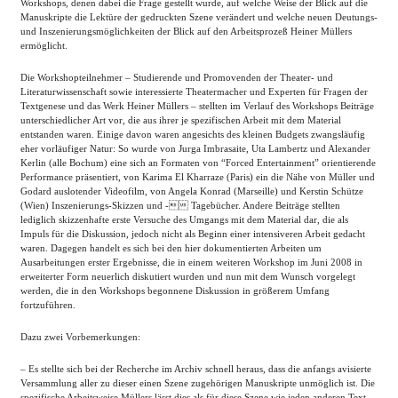
Workshops, denen dabei die Frage gestellt wurde, auf welche Weise der Blick auf die
Manuskripte die Lektüre der gedruckten Szene verändert und welche neuen Deutungs-
und Inszenierungsmöglichkeiten der Blick auf den Arbeitsprozeß Heiner Müllers
ermöglicht.
Die Workshopteilnehmer – Studierende und Promovenden der Theater- und
Literaturwissenschaft sowie interessierte Theatermacher und Experten für Fragen der
Textgenese und das Werk Heiner Müllers – stellten im Verlauf des Workshops Beiträge
unterschiedlicher Art vor, die aus ihrer je spezifischen Arbeit mit dem Material
entstanden waren. Einige davon waren angesichts des kleinen Budgets zwangsläufig
eher vorläufiger Natur: So wurde von Jurga Imbrasaite, Uta Lambertz und Alexander
Kerlin (alle Bochum) eine sich an Formaten von “Forced Entertainment” orientierende
Performance präsentiert, von Karima El Kharraze (Paris) ein die Nähe von Müller und
Godard auslotender Videofilm, von Angela Konrad (Marseille) und Kerstin Schütze
(Wien) Inszenierungs-Skizzen und - Tagebücher. Andere Beiträge stellten
lediglich skizzenhafte erste Versuche des Umgangs mit dem Material dar, die als
Impuls für die Diskussion, jedoch nicht als Beginn einer intensiveren Arbeit gedacht
waren. Dagegen handelt es sich bei den hier dokumentierten Arbeiten um
Ausarbeitungen erster Ergebnisse, die in einem weiteren Workshop im Juni 2008 in
erweiterter Form neuerlich diskutiert wurden und nun mit dem Wunsch vorgelegt
werden, die in den Workshops begonnene Diskussion in größerem Umfang
fortzuführen.
Dazu zwei Vorbemerkungen:
– Es stellte sich bei der Recherche im Archiv schnell heraus, dass die anfangs avisierte
Versammlung aller zu dieser einen Szene zugehörigen Manuskripte unmöglich ist. Die
spezifische Arbeitsweise Müllers lässt dies als für diese Szene wie jeden anderen Text