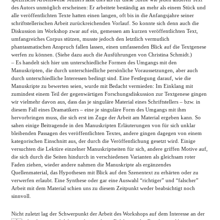
des Autors unmöglich erscheinen: Er arbeitete beständig an mehr als einem Stück und
alle veröffentlichten Texte hatten einen langen, oft bis in die Anfangsjahre seiner
schriftstellerischen Arbeit zurückreichenden Vorlauf. So konnte sich denn auch die
Diskussion im Workshop zwar auf ein, gemessen am kurzen veröffentlichten Text,
umfangreiches Corpus stützen, musste jedoch den letztlich vermutlich
phantasmatischen Anspruch fallen lassen, einen umfassenden Blick auf die Textgenese
werfen zu können. (Siehe dazu auch die Ausführungen von Christina Schmidt.)
– Es handelt sich hier um unterschiedliche Formen des Umgangs mit den
Manuskripten, die durch unterschiedliche persönliche Voraussetzungen, aber auch
durch unterschiedliche Interessen bedingt sind. Eine Festlegung darauf, wie die
Manuskripte zu bewerten seien, wurde mit Bedacht vermieden: Im Einklang mit
zumindest einem Teil der gegenwärtigen Forschungsdiskussion zur Textgenese gingen
wir vielmehr davon aus, dass das je singuläre Material eines Schriftstellers – bzw. in
diesem Fall eines Dramatikers – eine je singuläre Form des Umgangs mit ihm
hervorbringen muss, die sich erst im Zuge der Arbeit am Material ergeben kann. So
sahen einige Beitragende in den Manuskripten Erläuterungen von für sich unklar
bleibenden Passagen des veröffentlichten Textes, andere gingen dagegen von einem
kategorischen Einschnitt aus, der durch die Veröffentlichung gesetzt wird. Einige
versuchten die Lektüre einzelner Manuskriptseiten für sich, andere griffen Motive auf,
die sich durch die Seiten hindurch in verschiedenen Varianten als gleichsam roter
Faden ziehen, wieder andere nahmen die Manuskripte als ergänzendes
Quellenmaterial, das Hypothesen mit Blick auf den Szenentext zu erhärten oder zu
verwerfen erlaubt. Eine Synthese oder gar eine Auswahl “richtiger” und “falscher”
Arbeit mit dem Material schien uns zu diesem Zeitpunkt weder beabsichtigt noch
sinnvoll.
Nicht zuletzt lag der Schwerpunkt der Arbeit des Workshops auf dem Interesse an der