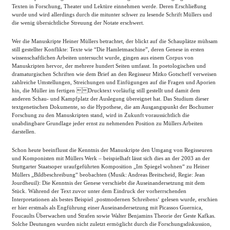
Texten in Forschung, Theater und Lektüre einnehmen werde. Deren Erschließung
wurde und wird allerdings durch die mitunter schwer zu lesende Schrift Müllers und
die wenig übersichtliche Streuung der Notate erschwert.
Wer die Manuskripte Heiner Müllers betrachtet, der blickt auf die Schauplätze mühsam
still gestellter Konflikte: Texte wie “Die Hamletmaschine”, deren Genese in ersten
wissenschaftlichen Arbeiten untersucht wurde, gingen aus einem Corpus von
Manuskripten hervor, der mehrere hundert Seiten umfasst. In poetologischen und
dramaturgischen Schriften wie dem Brief an den Regisseur Mitko Gotscheff verweisen
zahlreiche Umstellungen, Streichungen und Einfügungen auf die Fragen und Aporien
hin, die Müller im fertigen Drucktext vorläufig still gestellt und damit dem
anderen Schau- und Kampfplatz der Auslegung übereignet hat. Das Studium dieser
textgenetischen Dokumente, so die Hypothese, die am Ausgangspunkt der Bochumer
Forschung zu den Manuskripten stand, wird in Zukunft voraussichtlich die
unabdingbare Grundlage jeder ernst zu nehmenden Position zu Müllers Arbeiten
darstellen.
Schon heute beeinflusst die Kenntnis der Manuskripte den Umgang von Regisseuren
und Komponisten mit Müllers Werk – beispielhaft lässt sich dies an der 2003 an der
Stuttgarter Staatsoper uraufgeführten Komposition „Im Spiegel wohnen“ zu Heiner
Müllers „Bildbeschreibung“ beobachten (Musik: Andreas Breitscheid, Regie: Jean
Jourdheuil): Die Kenntnis der Genese verschiebt die Auseinandersetzung mit dem
Stück. Während der Text zuvor unter dem Eindruck der vorherrschenden
Interpretationen als bestes Beispiel ‚postmodernen Schreibens‘ gelesen wurde, erschien
er hier erstmals als Engführung einer Auseinandersetzung mit Picassos Guernica,
Foucaults Überwachen und Strafen sowie Walter Benjamins Theorie der Geste Kafkas.
Solche Deutungen wurden nicht zuletzt ermöglicht durch die Forschungsdiskussion,