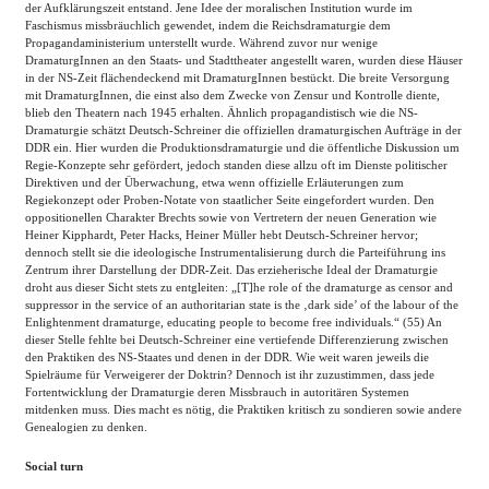
der Aufklärungszeit entstand. Jene Idee der moralischen Institution wurde im
Faschismus missbräuchlich gewendet, indem die Reichsdramaturgie dem
Propagandaministerium unterstellt wurde. Während zuvor nur wenige
DramaturgInnen an den Staats- und Stadttheater angestellt waren, wurden diese Häuser
in der NS-Zeit flächendeckend mit DramaturgInnen bestückt. Die breite Versorgung
mit DramaturgInnen, die einst also dem Zwecke von Zensur und Kontrolle diente,
blieb den Theatern nach 1945 erhalten. Ähnlich propagandistisch wie die NS-
Dramaturgie schätzt Deutsch-Schreiner die offiziellen dramaturgischen Aufträge in der
DDR ein. Hier wurden die Produktionsdramaturgie und die öffentliche Diskussion um
Regie-Konzepte sehr gefördert, jedoch standen diese allzu oft im Dienste politischer
Direktiven und der Überwachung, etwa wenn offizielle Erläuterungen zum
Regiekonzept oder Proben-Notate von staatlicher Seite eingefordert wurden. Den
oppositionellen Charakter Brechts sowie von Vertretern der neuen Generation wie
Heiner Kipphardt, Peter Hacks, Heiner Müller hebt Deutsch-Schreiner hervor;
dennoch stellt sie die ideologische Instrumentalisierung durch die Parteiführung ins
Zentrum ihrer Darstellung der DDR-Zeit. Das erzieherische Ideal der Dramaturgie
droht aus dieser Sicht stets zu entgleiten: „[T]he role of the dramaturge as censor and
suppressor in the service of an authoritarian state is the ‚dark side’ of the labour of the
Enlightenment dramaturge, educating people to become free individuals.“ (55) An
dieser Stelle fehlte bei Deutsch-Schreiner eine vertiefende Differenzierung zwischen
den Praktiken des NS-Staates und denen in der DDR. Wie weit waren jeweils die
Spielräume für Verweigerer der Doktrin? Dennoch ist ihr zuzustimmen, dass jede
Fortentwicklung der Dramaturgie deren Missbrauch in autoritären Systemen
mitdenken muss. Dies macht es nötig, die Praktiken kritisch zu sondieren sowie andere
Genealogien zu denken.
Social turn