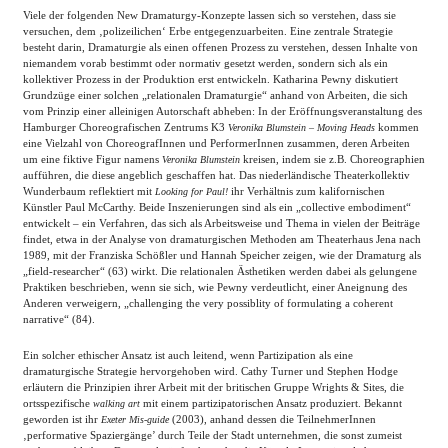
Viele der folgenden New Dramaturgy-Konzepte lassen sich so verstehen, dass sie
versuchen, dem ‚polizeilichen‘ Erbe entgegenzuarbeiten. Eine zentrale Strategie
besteht darin, Dramaturgie als einen offenen Prozess zu verstehen, dessen Inhalte von
niemandem vorab bestimmt oder normativ gesetzt werden, sondern sich als ein
kollektiver Prozess in der Produktion erst entwickeln. Katharina Pewny diskutiert
Grundzüge einer solchen „relationalen Dramaturgie“ anhand von Arbeiten, die sich
vom Prinzip einer alleinigen Autorschaft abheben: In der Eröffnungsveranstaltung des
Hamburger Choreografischen Zentrums K3
kommen
Veronika Blumstein – Moving Heads
eine Vielzahl von ChoreografInnen und PerformerInnen zusammen, deren Arbeiten
um eine fiktive Figur namens
kreisen, indem sie z.B. Choreographien
Veronika Blumstein
aufführen, die diese angeblich geschaffen hat. Das niederländische Theaterkollektiv
Wunderbaum reflektiert mit
ihr Verhältnis zum kalifornischen
Looking for Paul!
Künstler Paul McCarthy. Beide Inszenierungen sind als ein „collective embodiment“
entwickelt – ein Verfahren, das sich als Arbeitsweise und Thema in vielen der Beiträge
findet, etwa in der Analyse von dramaturgischen Methoden am Theaterhaus Jena nach
1989, mit der Franziska Schößler und Hannah Speicher zeigen, wie der Dramaturg als
„field-researcher“ (63) wirkt. Die relationalen Ästhetiken werden dabei als gelungene
Praktiken beschrieben, wenn sie sich, wie Pewny verdeutlicht, einer Aneignung des
Anderen verweigern, „challenging the very possiblity of formulating a coherent
narrative“ (84).
Ein solcher ethischer Ansatz ist auch leitend, wenn Partizipation als eine
dramaturgische Strategie hervorgehoben wird. Cathy Turner und Stephen Hodge
erläutern die Prinzipien ihrer Arbeit mit der britischen Gruppe Wrights & Sites, die
ortsspezifische
mit einem partizipatorischen Ansatz produziert. Bekannt
walking art
geworden ist ihr
(2003), anhand dessen die TeilnehmerInnen
Exeter Mis-guide
‚performative Spaziergänge’ durch Teile der Stadt unternehmen, die sonst zumeist