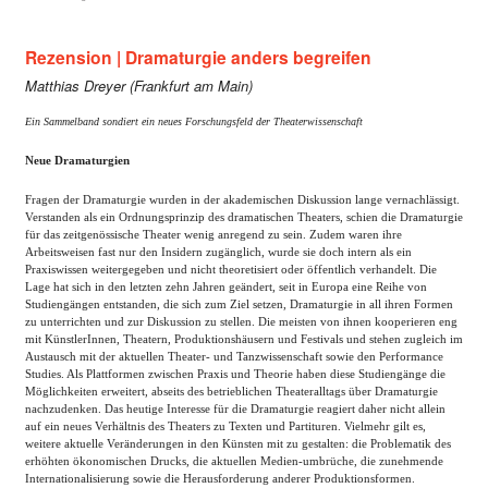
Rezension | Dramaturgie anders begreifen
Matthias Dreyer (Frankfurt am Main)
Ein Sammelband sondiert ein neues Forschungsfeld der Theaterwissenschaft
Neue Dramaturgien
Fragen der Dramaturgie wurden in der akademischen Diskussion lange vernachlässigt.
Verstanden als ein Ordnungsprinzip des dramatischen Theaters, schien die Dramaturgie
für das zeitgenössische Theater wenig anregend zu sein. Zudem waren ihre
Arbeitsweisen fast nur den Insidern zugänglich, wurde sie doch intern als ein
Praxiswissen weitergegeben und nicht theoretisiert oder öffentlich verhandelt. Die
Lage hat sich in den letzten zehn Jahren geändert, seit in Europa eine Reihe von
Studiengängen entstanden, die sich zum Ziel setzen, Dramaturgie in all ihren Formen
zu unterrichten und zur Diskussion zu stellen. Die meisten von ihnen kooperieren eng
mit KünstlerInnen, Theatern, Produktionshäusern und Festivals und stehen zugleich im
Austausch mit der aktuellen Theater- und Tanzwissenschaft sowie den Performance
Studies. Als Plattformen zwischen Praxis und Theorie haben diese Studiengänge die
Möglichkeiten erweitert, abseits des betrieblichen Theateralltags über Dramaturgie
nachzudenken. Das heutige Interesse für die Dramaturgie reagiert daher nicht allein
auf ein neues Verhältnis des Theaters zu Texten und Partituren. Vielmehr gilt es,
weitere aktuelle Veränderungen in den Künsten mit zu gestalten: die Problematik des
erhöhten ökonomischen Drucks, die aktuellen Medien-umbrüche, die zunehmende
Internationalisierung sowie die Herausforderung anderer Produktionsformen.