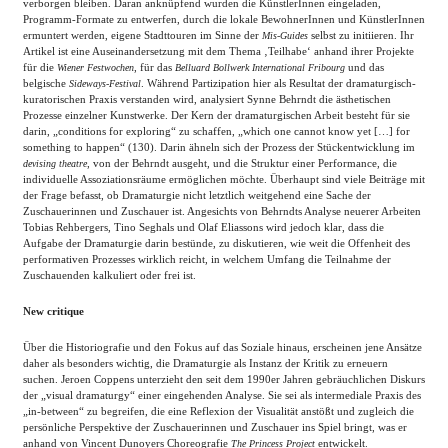
verborgen bleiben. Daran anknüpfend wurden die KünstlerInnen eingeladen,
Programm-Formate zu entwerfen, durch die lokale BewohnerInnen und KünstlerInnen
ermuntert werden, eigene Stadttouren im Sinne der
selbst zu initiieren. Ihr
Mis-Guides
Artikel ist eine Auseinandersetzung mit dem Thema ‚Teilhabe‘ anhand ihrer Projekte
für die
, für das
und das
Wiener Festwochen
Belluard Bollwerk International Fribourg
belgische
. Während Partizipation hier als Resultat der dramaturgisch-
Sideways-Festival
kuratorischen Praxis verstanden wird, analysiert Synne Behrndt die ästhetischen
Prozesse einzelner Kunstwerke. Der Kern der dramaturgischen Arbeit besteht für sie
darin, „conditions for exploring“ zu schaffen, „which one cannot know yet […] for
something to happen“ (130). Darin ähneln sich der Prozess der Stückentwicklung im
, von der Behrndt ausgeht, und die Struktur einer Performance, die
devising theatre
individuelle Assoziationsräume ermöglichen möchte. Überhaupt sind viele Beiträge mit
der Frage befasst, ob Dramaturgie nicht letztlich weitgehend eine Sache der
Zuschauerinnen und Zuschauer ist. Angesichts von Behrndts Analyse neuerer Arbeiten
Tobias Rehbergers, Tino Seghals und Olaf Eliassons wird jedoch klar, dass die
Aufgabe der Dramaturgie darin bestünde, zu diskutieren, wie weit die Offenheit des
performativen Prozesses wirklich reicht, in welchem Umfang die Teilnahme der
Zuschauenden kalkuliert oder frei ist.
New critique
Über die Historiografie und den Fokus auf das Soziale hinaus, erscheinen jene Ansätze
daher als besonders wichtig, die Dramaturgie als Instanz der Kritik zu erneuern
suchen. Jeroen Coppens unterzieht den seit dem 1990er Jahren gebräuchlichen Diskurs
der „visual dramaturgy“ einer eingehenden Analyse. Sie sei als intermediale Praxis des
„in-between“ zu begreifen, die eine Reflexion der Visualität anstößt und zugleich die
persönliche Perspektive der Zuschauerinnen und Zuschauer ins Spiel bringt, was er
anhand von Vincent Dunoyers Choreografie
entwickelt.
The Princess Project