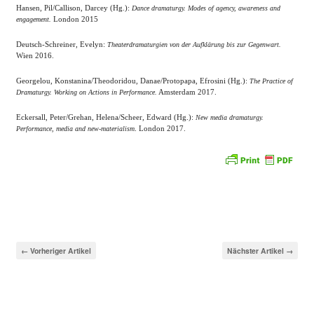
Hansen, Pil/Callison, Darcey (Hg.):
Dance dramaturgy. Modes of agency, awareness and
London 2015
engagement.
Deutsch-Schreiner, Evelyn:
Theaterdramaturgien von der Aufklärung bis zur Gegenwart.
Wien 2016.
Georgelou, Konstanina/Theodoridou, Danae/Protopapa, Efrosini (Hg.):
The Practice of
Amsterdam 2017.
Dramaturgy. Working on Actions in Performance.
Eckersall, Peter/Grehan, Helena/Scheer, Edward (Hg.):
New media dramaturgy.
. London 2017.
Performance, media and new-materialism
← Vorheriger Artikel
Nächster Artikel →