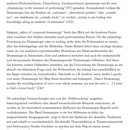
anderen (PerformerInnen, TänzerInnen, ZuschauerInnen) gemeinsam mit ihr eine
„dramaturgy in the moment of performing“ (97) gestalten. Exemplarisch verlässt die
Dramaturgin hier die Position als „onlooker“, „theoretical outsider“ oder „outside-
eye“, um stattdessen ein „outside
–
body“ zu werden, „trying to put feeling into
knowledge along an aesthetic of intensities“ (102).
Stalparts „ethics of corporeal dramaturgy“ lenkt den Blick auf die konkrete Praxis
einer zwischen den Stühlen sitzenden (und performenden) Person. Für die zukünftige
Forschung zur Dramaturgie wäre es wichtig, mehr über die Probenarbeit zu wissen,
über das Arbeitsgefüge und die Methoden. Fanne Boland liefert dazu wichtige Ansätze,
wenn sie von praktisch-experimentellen Workshops mit Masterstudierenden der
Dramaturgie in Amsterdam, Gent und anderswo berichtet und auch die institutionelle
und ökonomische Situation des Dramaturgen/der Dramaturgin reflektiert. Auf diese
Art könnten weitere Fallstudien entstehen, um die Erforschung der Dramaturgie an die
aktuell viel diskutierte Frage nach der Probenarbeit, die bislang fast ausschließlich an
der Regie orientiert ist, rückzubinden. Was heißt es z.B. konkret, wenn André Lepecki
von seiner Dramaturgie für Meg Stuart berichtet und behauptet: „Dance Dramaturgy
implies the reconfiguration of one’s own whole anatomy, not just the eyes. […] I enter
to find a (new) body“ (24)?
Ob zukünftige Untersuchungen nun von der ‚Feldforschung’ ausgehen,
historiografisch verfahren oder aktuell herausfordernde Beispiele analysieren, sie
werden an der theoretisch-systematischen Reflexion des Dramaturgie-Begriffs nicht
vorbeikommen. Der Band
ist dafür ein
Dramaturgies in the New Millennium
ausgezeichneter Ausgangspunkt, zeigt er doch das Spektrum der aktuellen Tendenzen
auf und schafft es verschiedentlich, die aktuelle Theoriebildung in Theaterwissenschaft
und Performance Studies fruchtbar zu machen auf dem Weg zu einem neuen