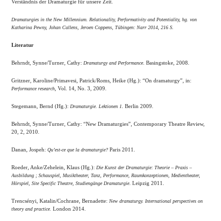
Verständnis der Dramaturgie für unsere Zeit.
Dramaturgies in the New Millennium. Relationality, Performativity and Potentiality, hg. von
Katharina Pewny, Johan Callens, Jeroen Coppens, Tübingen: Narr 2014, 216 S.
Literatur
Behrndt, Synne/Turner, Cathy:
. Basingstoke, 2008.
Dramaturgy and Performance
Gritzner, Karoline/Primavesi, Patrick/Roms, Heike (Hg.): “On dramaturgy”, in:
, Vol. 14, No. 3, 2009.
Performance research
Stegemann, Bernd (Hg.):
. Berlin 2009.
Dramaturgie. Lektionen 1
Behrndt, Synne/Turner, Cathy: “New Dramaturgies”, Contemporary Theatre Review,
20, 2, 2010.
Danan, Jospeh:
Paris 2011.
Qu’est-ce que la dramaturgie?
Roeder, Anke/Zehelein, Klaus (Hg.):
Die Kunst der Dramaturgie: Theorie – Praxis –
Ausbildung ; Schauspiel, Musiktheater, Tanz, Performance, Raumkonzeptionen, Medientheater,
. Leipzig 2011.
Hörspiel, Site Specific Theatre, Studiengänge Dramaturgie
Trencsényi, Katalin/Cochrane, Bernadette:
New dramaturgy. International perspectives on
London 2014.
theory and practice.