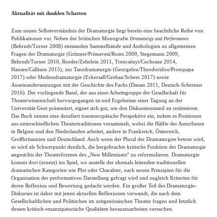
Aktualität mit dunklen Schatten
Zum neuen Selbstverständnis der Dramaturgie liegt bereits eine beachtliche Reihe von
Publikationen vor. Neben der britischen Monografie
Dramaturgy and Performance
(Behrndt/Turner 2008) entstanden Sammelbände und Anthologien zu allgemeinen
Fragen der Dramaturgie (Gritzner/Primavesi/Roms 2009, Stegemann 2009,
Behrndt/Turner 2010, Roeder/Zehelein 2011, Trencsényi/Cochrane 2014,
Hansen/Callison 2015), zur Tanzdramaturgie (Georgelou/Theodoridou/Protopapa
2017) oder Mediendramaturgie (Eckersall/Grehan/Scheer 2017) sowie
Auseinandersetzungen mit der Geschichte des Fachs (Danan 2011, Deutsch-Schreiner
2016). Der vorliegende Band, der aus einer Arbeitsgruppe der Gesellschaft für
Theaterwissenschaft hervorgegangen ist und Ergebnisse einer Tagung an der
Universität Gent präsentiert, eignet sich gut, um den Diskussionstand zu resümieren.
Das Buch nimmt eine dezidiert transeuropäische Perspektive ein, indem es Positionen
aus unterschiedlichen Theatertraditionen versammelt, wobei die Hälfte der AutorInnen
in Belgien und den Niederlanden arbeitet, andere in Frankreich, Österreich,
Großbritannien und Deutschland. Auch wenn der Plural der Dramaturg
betont wird,
ien
so wird als Schwerpunkt deutlich, die hergebrachte kritische Funktion der Dramaturgie
angesichts der Theaterformen des „New Milleniums“ zu reformulieren. Dramaturgie
kommt dort (erneut) ins Spiel, wo anstelle der ehemals leitenden traditionellen
dramatischen Kategorien wie Plot oder Charakter, nach neuen Prinzipien für die
Organisation der performativen Darstellung gefragt wird und zugleich Kriterien für
deren Reflexion und Bewertung gedacht werden. Ein großer Teil des Dramaturgie-
Diskurses ist daher mit jenen aktuellen Reflexionen verwandt, die nach dem
Gesellschaftlichen und Politischen im zeitgenössischen Theater fragen und letztlich
dessen kritisch-emanzipatorische Qualitäten herauszuarbeiten versuchen.