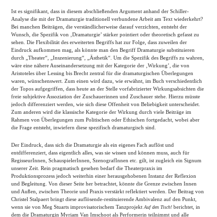
Ist es signifikant, dass in diesem abschließenden Argument anhand der Schiller-
Analyse die mit der Dramaturgie traditionell verbundene Arbeit am Text wiederkehrt?
Bei manchen Beiträgen, die verständlicherweise darauf verzichten, entsteht der
Wunsch, die Spezifik von ‚Dramaturgie’ stärker pointiert oder theoretisch gefasst zu
sehen. Die Flexibilität des erweiterten Begriffs hat zur Folge, dass zuweilen der
Eindruck aufkommen mag, als könnte man den Begriff Dramaturgie substituieren
durch „Theater“, „Inszenierung“, „Ästhetik“. Um die Spezifik des Begriffs zu wahren,
wäre eine nähere Auseinandersetzung mit der Kategorie der ‚Wirkung’, die von
Aristoteles über Lessing bis Brecht zentral für die dramaturgischen Überlegungen
waren, wünschenswert. Zum einen wird dazu, wie erwähnt, im Buch verschiedentlich
der Topos aufgegriffen, dass heute an der Stelle vorfabrizierter Wirkungsabsichten die
freie subjektive Assoziation der Zuschauerinnen und Zuschauer stehe. Hierzu müsste
jedoch differenziert werden, wie sich diese Offenheit von Beliebigkeit unterscheidet.
Zum anderen wird die klassische Kategorie der Wirkung durch viele Beiträge im
Rahmen von Überlegungen zum Politischen oder Ethischen fortgedacht, wobei aber
die Frage entsteht, inwiefern diese spezifisch dramaturgisch sind.
Der Eindruck, dass sich die Dramaturgie als ein eigenes Fach auflöst und
entdifferenziert, dass eigentlich alles, was sie wissen und können muss, auch für
RegisseurInnen, SchauspielerInnen, SzenografInnen etc. gilt, ist zugleich ein Signum
unserer Zeit. Rein pragmatisch gesehen bedarf die Theaterpraxis im
Produktionsprozess jedoch weiterhin einer herausgehobenen Instanz der Reflexion
und Begleitung. Von dieser Seite her betrachtet, könnte die Grenze zwischen Innen
und Außen, zwischen Theorie und Praxis verstärkt reflektiert werden. Der Beitrag von
Christel Stalpaert bringt diese auflösende-restituierende Ambivalenz auf den Punkt,
wenn sie von Meg Stuarts improvisatorischem Tanzprojekt
berichtet, in
Auf den Tisch!
dem die Dramaturgin Myriam Van Imschoot als Performerin teilnimmt und alle