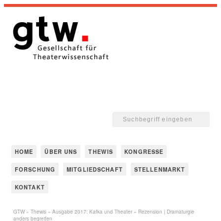
HOME
ÜBER UNS
THEWIS
KONGRESSE
FORSCHUNG
MITGLIEDSCHAFT
STELLENMARKT
KONTAKT
GTW
»
Thewis
»
Ausgabe 2017: Kafka und Theater
» Rezension | Dramaturgie
anders begreifen