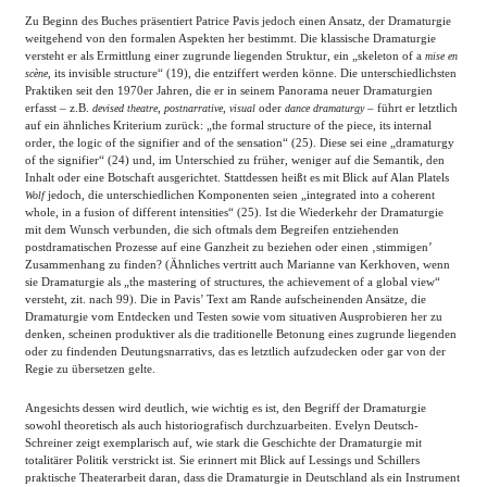
Zu Beginn des Buches präsentiert Patrice Pavis jedoch einen Ansatz, der Dramaturgie
weitgehend von den formalen Aspekten her bestimmt. Die klassische Dramaturgie
versteht er als Ermittlung einer zugrunde liegenden Struktur, ein „skeleton of a
mise en
, its invisible structure“ (19), die entziffert werden könne. Die unterschiedlichsten
scène
Praktiken seit den 1970er Jahren, die er in seinem Panorama neuer Dramaturgien
erfasst – z.B.
,
,
oder
– führt er letztlich
devised theatre
postnarrative
visual
dance dramaturgy
auf ein ähnliches Kriterium zurück: „the formal structure of the piece, its internal
order, the logic of the signifier and of the sensation“ (25). Diese sei eine „dramaturgy
of the signifier“ (24) und, im Unterschied zu früher, weniger auf die Semantik, den
Inhalt oder eine Botschaft ausgerichtet. Stattdessen heißt es mit Blick auf Alan Platels
jedoch, die unterschiedlichen Komponenten seien „integrated into a coherent
Wolf
whole, in a fusion of different intensities“ (25). Ist die Wiederkehr der Dramaturgie
mit dem Wunsch verbunden, die sich oftmals dem Begreifen entziehenden
postdramatischen Prozesse auf eine Ganzheit zu beziehen oder einen ‚stimmigen’
Zusammenhang zu finden? (Ähnliches vertritt auch Marianne van Kerkhoven, wenn
sie Dramaturgie als „the mastering of structures, the achievement of a global view“
versteht, zit. nach 99). Die in Pavis’ Text am Rande aufscheinenden Ansätze, die
Dramaturgie vom Entdecken und Testen sowie vom situativen Ausprobieren her zu
denken, scheinen produktiver als die traditionelle Betonung eines zugrunde liegenden
oder zu findenden Deutungsnarrativs, das es letztlich aufzudecken oder gar von der
Regie zu übersetzen gelte.
Angesichts dessen wird deutlich, wie wichtig es ist, den Begriff der Dramaturgie
sowohl theoretisch als auch historiografisch durchzuarbeiten. Evelyn Deutsch-
Schreiner zeigt exemplarisch auf, wie stark die Geschichte der Dramaturgie mit
totalitärer Politik verstrickt ist. Sie erinnert mit Blick auf Lessings und Schillers
praktische Theaterarbeit daran, dass die Dramaturgie in Deutschland als ein Instrument