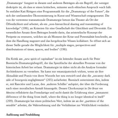
‚Dramaturgie‘ fungiert in diesem und anderen Beiträgen als ein Begriff, der weniger
deskriptiv ist, als dass er einen kritischen, mitunter auch ethischen Anspruch wach hält.
So entfaltet Kati Röttgers eine Programmatik für die „Dramaturgy of the Future“, die
sich der umfassenden Ökonomisierung in Kunst und Wissenschaft entgegensetzt. Die
von ihr vertretene transnationale Dramaturgie betont das Theater als Ort der
Öffentlichkeit und arbeitet, als ein „non-hierarchical sharing and transmitting of
knowledge“ (186), an Kriterien für eine Gesellschaft der Gleichheit und Diversität. Ein
wesentlicher Ansatz ihres Beitrages besteht darin, das aristotelische Konzept der
Peripetie zu erneuern, welches sie als Moment der Krise und Potentialität beschreibt, an
dem die Handlung stagniert und das hergebrachte Wissen kollabiert. So öffnet sich an
dieser Stelle gerade die Möglichkeit für „multiple stages, perspectives and
distributations of times, spaces, and bodies“ (196).
Die Kritik am „new spirit of capitalism“ ist ein leitender Ansatz auch für Peter
Boenischs Dramaturgiebegriff, der das Spezifische der aktuellen Prozesse von der
historischen Arbeit her erfasst. Dramaturgie ist daher nicht als die Analyse formaler
Architekturen zu verstehen. Sie kann nur emanzipatorisch wirken, wenn sie ihre
Aktualität und Praxis von ihren Wurzeln her neu entwirft und also die „uncanny dark
side of bourgeois englightment“ (205) aufarbeitet. Boenisch unternimmt dies, indem
er, mit Ranciére und Lacan, den ‚anderen Schiller’ aufspürt, der über die Forderung
nach einer moralischen Anstalt hinausgeht. Dessen Chorkonzept in
Die Braut von
reflektierte das Fremdartige und sucht damit die Erfahrung einer „immanent
Messina
difference of the thing from itself, where the thing is no longer identical to itself“
(209). Dramaturgie hat einen politischen Wert, indem sie an der „partition of the
sensible“ arbeitet, die Wahrnehmung und die Verhältnisse zur Wirklichkeit verändert.
Auflösung und Neubildung