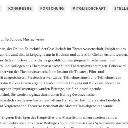
KONGRESSE
FORSCHUNG
MITGLIEDSCHAFT
STELL
, Julia Schade, Marten Weise
s, der Online-Zeitschrift der Gesellschaft für Theaterwissenschaft, knüpft an das
, die zunächst in Leipzig, dann in Bochum und zuletzt in Gießen erstellt wurden
euerlich ein Schwerpunktthema gewählt, zu dem jüngere Forscherinnen und
en und Kollegen aus Theaterwissenschaft und Theaterpraxis beitragen. Dabei wird
ner von der Theaterwissenschaft am Institut für Theater-, Film- und
ät ausgerichteten Masterclass war, zu der Teilnehmerinnen und Teilnehmer aus
ber das Kafkas Texten eigene Theater und den Umgang mit Kafka im Theater zu
tragenen Impulsvorträgen wurden Beiträge, die für die vorliegende
 sind. Sie werden ergänzt durch einen Beitrag des israelischen
lässlich von dessen Gastaufenthalt am Frankfurter Institut als erster Friedrich
nd Vergleichende Theaterwissenschaft die Master Class abgehalten wurde.
 längeren Beiträgen des Hauptteiles vier Miszellen in einem zweiten Teil der
t sich dabei um vier kürzere Beiträge von Studierenden eines Symposiums, das vo