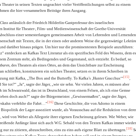
Theater in seinen Texten ungeachtet vieler Veröffentlichungen selbst zu einem
hmen die hier versammelten Beiträge ihren Ausgang.
anlässlich der Friedrich Hölderlin-Gastprofessur des israelischen
 Class
 Institut für Theater-, Film- und Medienwissenschaft der Goethe-Universität
Abschluss einer semesterlangen gemeinsamen Arbeit von Lehrenden und Lernenden
nschaft mit Texten, die in der einen oder anderen Weise die gegenwärtige Lektür
und darüber hinaus prägen. Um hier nur die prominentesten Beispiele anzuführen:
“ entdecken an Kafkas Text Literatur als ein spezifisches Feld des Wissens, dem es
einem Zentrum steht, als Bedingendes und Gegenstand, sich entzieht. Es bedarf, so
, des Theaters als eines Ortes, an dem das Unsichtbare zur Erscheinung
htbaren
 schließen, konstruieren ein solches Theater, setzen es in ihrem Schreiben in
[15]
ung mit Kafka, „The Box and the Butterfly. To Kafka’s ‚Hunter Gracchus‘“
,
ie tot?“ „Ja“, sagte der Jäger, „wie sie sehn. Vor vielen Jahren, es müssen aber
ch im Schwarzwald, das ist in Deutschland, von einem Felsen, als ich eine Gemse
e leben doch auch?“ sagte der Bürgermeister. „Gewissermaßen“, sagte der Jäger,
[16]
eskahn verfehlte die Fahrt…“
Diese Geschichte, die von Adorno in einem
 Biopolitik der Lager assoziiert wurde, als Vorausschau auf die Reduktion von dere
]
, wird von Weber als Allegorie ihrer eigenen Erscheinung gelesen. Wie Weber, wie
breißende Anfänge lässt sich auch W.G. Sebald von den Texten Kafkas immer wieder
[18]
 nur zu zitieren, abzuschreiben, eins zu eins aufs eigene Blatt zu übertragen.
S
, der seitenweise Kafkas Texte abgeschrieben haben soll und in einem Interview zu