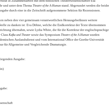
rsität in Zusammenarbeit mit dem finnischen Theaterwissenschaftler Esa
urde und unter dem Thema
stand. Abgerundet werden die beide
Theatre of the A-Human
sgabe durch eine in die Zeitschrift aufgenommene Sektion für Rezensionen.
n neben den vier gemeinsam verantwortlichen HerausgeberInnen weitere
 Stelle zu danken ist: Eva Döhne, welche die Endkorrektur der Texte übernommen
inrichtung übernahm, sowie Lydia White, die für die Korrektur der englischsprachig
r Class
sowie das Symposium
wurden
Kafka und Theater
Theatre of the A-Human
emischen Auslandsdienst und vom International Office der Goethe-Universität
ssur für Allgemeine und Vergleichende Dramaturgie.
liegenden Ausgabe:
in)
usgabe:
ssenschaft