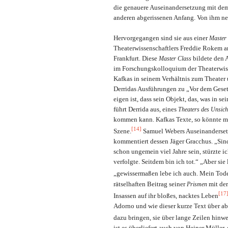
die genauere Auseinandersetzung mit dem 
anderen abgerissenen Anfang. Von ihm ne
Hervorgegangen sind sie aus einer
Master
Theaterwissenschaftlers Freddie Rokem am
Frankfurt. Diese
bildete den 
Master Class
im Forschungskolloquium der Theaterwisse
Kafkas in seinem Verhältnis zum Theater 
Derridas Ausführungen zu „Vor dem Gesetz
eigen ist, dass sein Objekt, das, was in s
führt Derrida aus, eines
Theaters des Unsic
kommen kann. Kafkas Texte, so könnte man
[14]
Szene.
Samuel Webers Auseinandersetz
kommentiert dessen Jäger Gracchus. „Sind S
schon ungemein viel Jahre sein, stürzte i
verfolgte. Seitdem bin ich tot.“ „Aber si
„gewissermaßen lebe ich auch. Mein Tod
rätselhaften Beitrag seiner
mit der
Prismen
[17
Insassen auf ihr bloßes, nacktes Leben
Adorno und wie dieser kurze Text über a
dazu bringen, sie über lange Zeilen hinweg
ist es überliefert auch von Heiner Müller