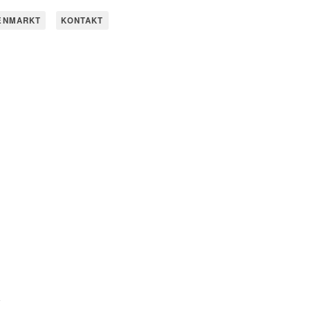
ENMARKT
KONTAKT
:
n