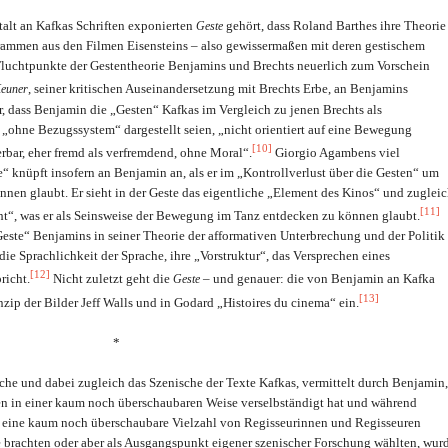
lt an Kafkas Schriften exponierten
gehört, dass Roland Barthes ihre Theorie
Geste
rammen aus den Filmen Eisensteins – also gewissermaßen mit deren gestischem
 Fluchtpunkte der Gestentheorie Benjamins und Brechts neuerlich zum Vorschein
, seiner kritischen Auseinandersetzung mit Brechts Erbe, an Benjamins
Keuner
 dass Benjamin die „Gesten“ Kafkas im Vergleich zu jenen Brechts als
ie „ohne Bezugssystem“ dargestellt seien, „nicht orientiert auf eine Bewegung
[10]
erbar, eher fremd als verfremdend, ohne Moral“.
Giorgio Agambens viel
e“ knüpft insofern an Benjamin an, als er im „Kontrollverlust über die Gesten“ um
en glaubt. Er sieht in der Geste das eigentliche „Element des Kinos“ und zuglei
[11]
eht“, was er als Seinsweise der Bewegung im Tanz entdecken zu können glaubt.
Geste“ Benjamins in seiner Theorie der afformativen Unterbrechung und der Politik
r die Sprachlichkeit der Sprache, ihre „Vorstruktur“, das Versprechen eines
[12]
richt.
Nicht zuletzt geht die
– und genauer: die von Benjamin an Kafka
Geste
[13]
nzip der Bilder Jeff Walls und in Godard „Histoires du cinema“ ein.
*
sche und dabei zugleich das Szenische der Texte Kafkas, vermittelt durch Benjamin,
n in einer kaum noch überschaubaren Weise verselbständigt hat und während
 eine kaum noch überschaubare Vielzahl von Regisseurinnen und Regisseuren
e brachten oder aber als Ausgangspunkt eigener szenischer Forschung wählten, wur