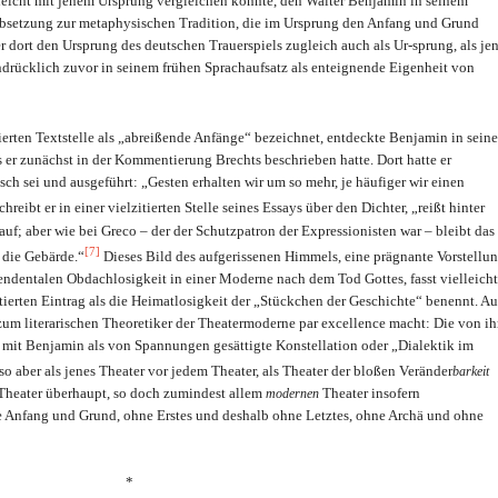
leicht mit jenem Ursprung vergleichen könnte, den Walter Benjamin in seinem
 Absetzung zur metaphysischen Tradition, die im Ursprung den Anfang und Grund
er dort den Ursprung des deutschen Trauerspiels zugleich auch als Ur-sprung, als je
indrücklich zuvor in seinem frühen Sprachaufsatz als enteignende Eigenheit von
erten Textstelle als „abreißende Anfänge“ bezeichnet, entdeckte Benjamin in sein
s er zunächst in der Kommentierung Brechts beschrieben hatte. Dort hatte er
isch sei und ausgeführt: „Gesten erhalten wir um so mehr, je häufiger wir einen
hreibt er in einer vielzitierten Stelle seines Essays über den Dichter, „reißt hinter
uf; aber wie bei Greco – der der Schutzpatron der Expressionisten war – bleibt das
[7]
 die Gebärde.“
Dieses Bild des aufgerissenen Himmels, eine prägnante Vorstellu
endentalen Obdachlosigkeit in einer Moderne nach dem Tod Gottes, fasst vielleicht
tierten Eintrag als die Heimatlosigkeit der „Stückchen der Geschichte“ benennt. Au
a zum literarischen Theoretiker der Theatermoderne par excellence macht: Die von i
 mit Benjamin als von Spannungen gesättigte Konstellation oder „Dialektik im
o aber als jenes Theater vor jedem Theater, als Theater der bloßen Veränder
barkeit
 Theater überhaupt, so doch zumindest allem
Theater insofern
modernen
hne Anfang und Grund, ohne Erstes und deshalb ohne Letztes, ohne Archä und ohne
*