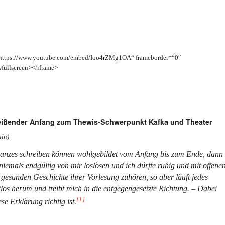
=“https://www.youtube.com/embed/Ioo4rZMg1OA“ frameborder=“0″
fullscreen></iframe>
breißender Anfang zum Thewis-Schwerpunkt Kafka und Theater
ain)
Ganzes schreiben können wohlgebildet vom Anfang bis zum Ende, dann
niemals endgültig von mir loslösen und ich dürfte ruhig und mit offene
gesunden Geschichte ihrer Vorlesung zuhören, so aber läuft jedes
los herum und treibt mich in die entgegengesetzte Richtung. – Dabei
[1]
se Erklärung richtig ist.