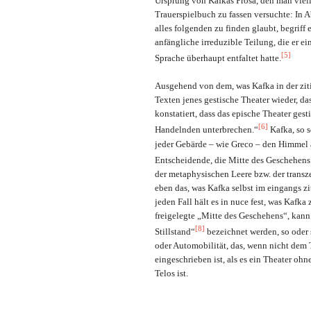
Ursprung von Kafkas Prosa, den man viel
Trauerspielbuch zu fassen versuchte: In
alles folgenden zu finden glaubt, begriff 
anfängliche irreduzible Teilung, die er e
[5]
Sprache überhaupt entfaltet hatte.
Ausgehend von dem, was Kafka in der ziti
Texten jenes gestische Theater wieder, da
konstatiert, dass das epische Theater gest
[6]
Handelnden unterbrechen.“
Kafka, so sc
jeder Gebärde – wie Greco – den Himmel a
Entscheidende, die Mitte des Geschehens
der metaphysischen Leere bzw. der transz
eben das, was Kafka selbst im eingangs zi
jeden Fall hält es in nuce fest, was Kafk
freigelegte „Mitte des Geschehens“, kann
[8]
Stillstand“
bezeichnet werden, so oder s
oder Automobilität, das, wenn nicht dem
eingeschrieben ist, als es ein Theater o
Telos ist.