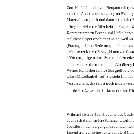
Zum Nachleben der von Benjamin dergesta
in seiner Auseinandersetzung mit Photog
Material – aufgreift und damit einen der
[9]
bringt.
Heiner Müller hebt in
Fatzer + 
Kommentaren zu Brecht und Kafka hervor,
realitätshaltiger erschienen seien, weil s
(Praxis), auf eine Bedeutung nicht reduzi
diskutierter kurzer Essay „Noten zur Gest
1900 ein „allgemeines Symptom“ zu erkenn
eine „Potenz, die nicht in den Akt überg
Werner Hamacher schließlich greift die „
reiner Mittelbarkeit auf: Sie steht ihm fü
Versprechens, das selbst noch nichts versp
ent-deckte
– in das konstruktive Pri
Geste
Während sich so über die Jahre das Gesti
aber auch durch andere KommentatorInne
überdies in den vergangenen Jahrzehnten
Inszenierungen seine Texte auf die Bühn