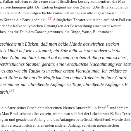
z Kafkas, mit dem er die Szene einer öffentlichen Lesung kommentiert, die Max
aufzeichnungen gibt. Der Eintrag beginnt mit den Zeilen: „Die Bitterkeit, die ich
eine kleine Automobilgeschichte vorlas. Ich war gegen alle abgeschlossen und
[2]
as Kinn in die Brust gedrückt.“
Alltägliches Theater, vielleicht, auf jeden Fall ei
it der für Kafka so typischen Genauigkeit der Beschreibung einer nicht weiter
ben, das die Teile des Ganzen gewinnen, die Dinge, Worte, Buchstaben:
Geschichte mit Lücken, daß man beide Hände dazwischen stecken
Satz klingt tief wie es kommt; ein Satz reibt sich am andern wie die
chen Zahn; ein Satz kommt mit einem so rohen Anfang anmarschiert,
 verdrießliches Staunen geräth; eine verschlafene Nachahmung von Ma
es aus wie ein Tanzkurs in seiner ersten Viertelstunde. Ich erkläre es
t und Ruhe habe um die Möglichkeiten meines Talentes in ihrer Gänze
her immer nur abreißende Anfänge zu Tage, abreißende Anfänge z.B.
[3]
urch.
[4]
e die Sätze seiner Geschichte über einen kleinen Autounfall in Paris
und ihre im
Max Brod, scheint alles zu sein, woran man sich bei der Lektüre von Kafkas Text
g an und gerade den Anfang und das Anfangen betreffend: Abreißend, wie sie sind
lich versetzten, sich entziehenden anderen Anfang, auf einen an-archischen