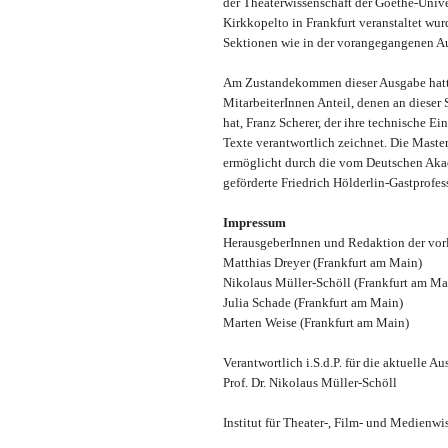
der Theaterwissenschaft der Goethe-Unive
Kirkkopelto in Frankfurt veranstaltet w
Sektionen wie in der vorangegangenen Au
Am Zustandekommen dieser Ausgabe hatte
MitarbeiterInnen Anteil, denen an dieser
hat, Franz Scherer, der ihre technische E
Texte verantwortlich zeichnet. Die Maste
ermöglicht durch die vom Deutschen Akad
geförderte Friedrich Hölderlin-Gastprofe
Impressum
HerausgeberInnen und Redaktion der vor
Matthias Dreyer (Frankfurt am Main)
Nikolaus Müller-Schöll (Frankfurt am Ma
Julia Schade (Frankfurt am Main)
Marten Weise (Frankfurt am Main)
Verantwortlich i.S.d.P. für die aktuelle A
Prof. Dr. Nikolaus Müller-Schöll
Institut für Theater-, Film- und Medienwi