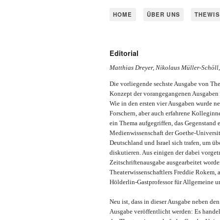
HOME
ÜBER UNS
THEWIS
Editorial
Matthias Dreyer, Nikolaus Müller-Schöll
Die vorliegende sechste Ausgabe von Thewi
Konzept der vorangegangenen Ausgaben an
Wie in den ersten vier Ausgaben wurde n
Forschern, aber auch erfahrene Kolleginn
ein Thema aufgegriffen, das Gegenstand ei
Medienwissenschaft der Goethe-Universit
Deutschland und Israel sich trafen, um ü
diskutieren. Aus einigen der dabei vorge
Zeitschriftenausgabe ausgearbeitet worden
Theaterwissenschaftlers Freddie Rokem, an
Hölderlin-Gastprofessor für Allgemeine u
Neu ist, dass in dieser Ausgabe neben den
Ausgabe veröffentlicht werden: Es handel